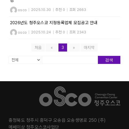
감
osco
|
2025.10.30
|
추천 0
|
조회 2663
2026년도 청주오스코 지정등록업체 모집공고 안내
osco
|
2025.10.24
|
추천 0
|
조회 2343
처음
«
3
»
마지막
검색
충청북도 청주시 흥덕구 오송읍 오송생명로 250 (주)
메쎄이상 청주오스코사업단