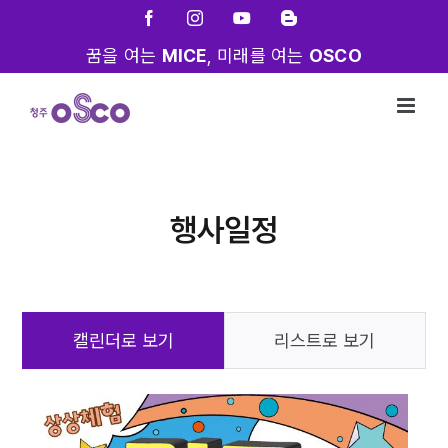
Skip
Facebook
Instagram
YouTube
Blogger
to
꿈을 여는
MICE
, 미래를 여는
OSCO
content
행사일정
캘린더로 보기
리스트로 보기