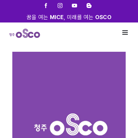
Skip
Facebook
Instagram
YouTube
Blogger
to
꿈을 여는
MICE
, 미래를 여는
OSCO
content