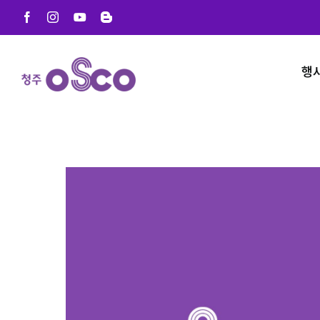
Skip
Facebook
Instagram
YouTube
Blogger
to
content
행