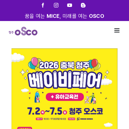
Skip
Facebook
Instagram
YouTube
Blogger
to
꿈을 여는
MICE
, 미래를 여는
OSCO
content