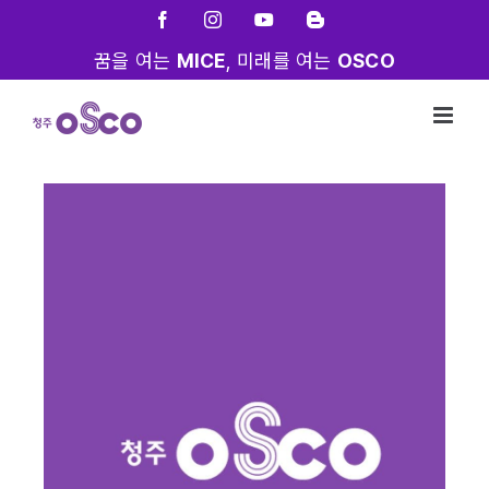
Skip
Facebook
Instagram
YouTube
Blogger
to
꿈을 여는
MICE
, 미래를 여는
OSCO
content