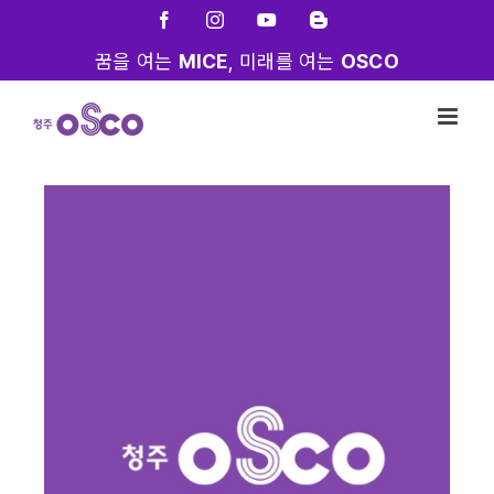
Skip
Facebook
Instagram
YouTube
Blogger
to
꿈을 여는
MICE
, 미래를 여는
OSCO
content