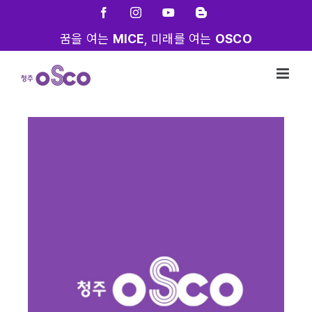
Skip
Facebook
Instagram
YouTube
Blogger
to
꿈을 여는
MICE
, 미래를 여는
OSCO
content