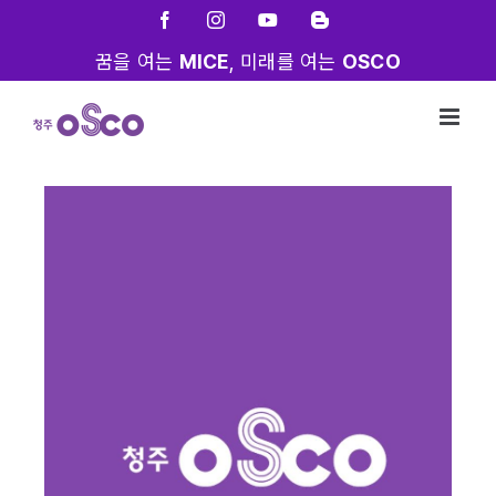
Skip
Facebook
Instagram
YouTube
Blogger
to
꿈을 여는
MICE
, 미래를 여는
OSCO
content