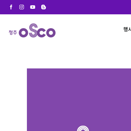
Skip
Facebook
Instagram
YouTube
Blogger
to
content
행