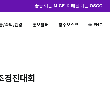
꿈을 여는
MICE
, 미래를 여는
OSCO
통/숙박/관광
홍보센터
청주오스코
ENG
임조경진대회