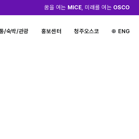
꿈을 여는
MICE
, 미래를 여는
OSCO
통/숙박/관광
홍보센터
청주오스코
ENG