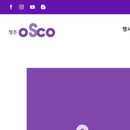
Skip
Facebook
Instagram
YouTube
Blogger
to
content
행