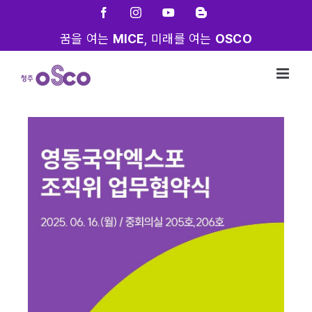
Skip
Facebook
Instagram
YouTube
Blogger
to
꿈을 여는
MICE
, 미래를 여는
OSCO
content