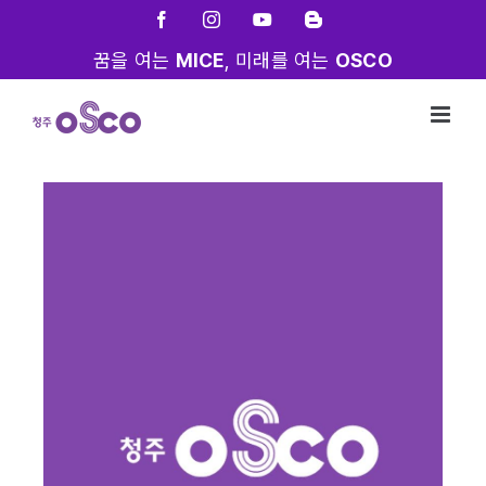
Skip
Facebook
Instagram
YouTube
Blogger
to
꿈을 여는
MICE
, 미래를 여는
OSCO
content