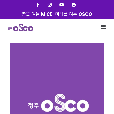
Skip
Facebook
Instagram
YouTube
Blogger
to
꿈을 여는
MICE
, 미래를 여는
OSCO
content