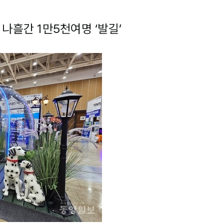
나흘간 1만5천여명 ‘발길’