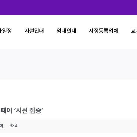
사일정
시설안내
임대안내
지정등록업체
교
페어 ‘시선 집중’
회
634