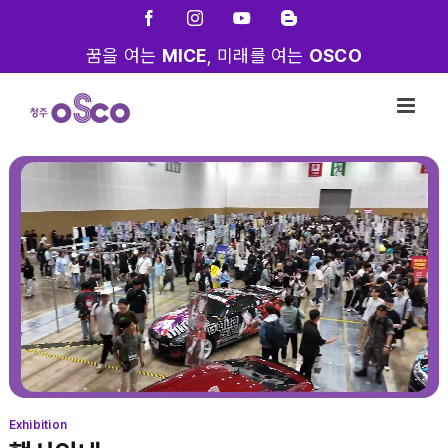
Skip
Facebook
Instagram
YouTube
Blogger
to
꿈을 여는
MICE
, 미래를 여는
OSCO
content
Exhibition