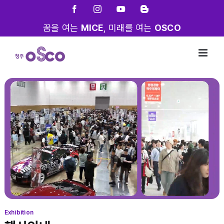
Skip
Facebook
Instagram
YouTube
Blogger
to
꿈을 여는
MICE
, 미래를 여는
OSCO
content
Exhibition