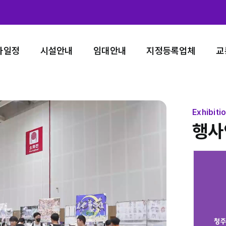
사일정
시설안내
임대안내
지정등록업체
교
Exhibiti
행사