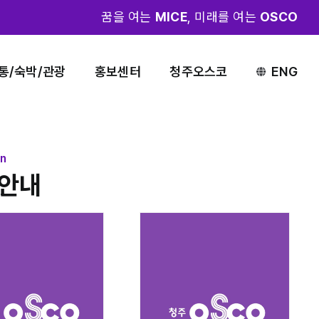
꿈을 여는
MICE
, 미래를 여는
OSCO
통/숙박/관광
홍보센터
청주오스코
ENG
on
안내