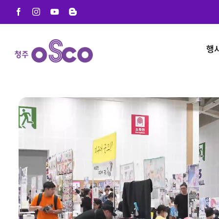
Skip
Facebook
Instagram
YouTube
Blogger
to
content
행