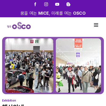
Skip
Facebook
Instagram
YouTube
Blogger
to
꿈을 여는
MICE
, 미래를 여는
OSCO
content
Exhibition