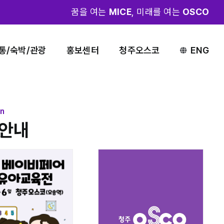
꿈을 여는
MICE
, 미래를 여는
OSCO
통/숙박/관광
홍보센터
청주오스코
ENG
on
안내