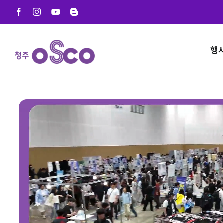
Skip
Facebook
Instagram
YouTube
Blogger
to
content
행