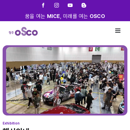
Skip
Facebook
Instagram
YouTube
Blogger
to
꿈을 여는
MICE
, 미래를 여는
OSCO
content
Exhibition