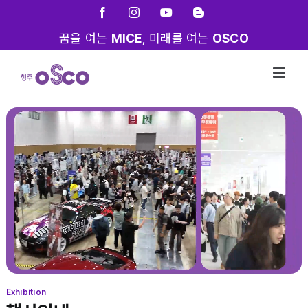
Skip
Facebook
Instagram
YouTube
Blogger
to
꿈을 여는
MICE
, 미래를 여는
OSCO
content
Exhibition