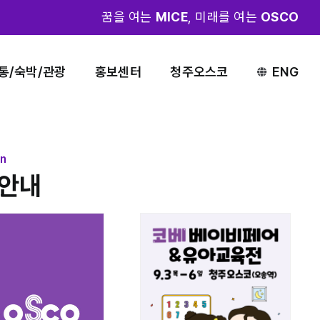
꿈을 여는
MICE
, 미래를 여는
OSCO
통/숙박/관광
홍보센터
청주오스코
ENG
on
안내