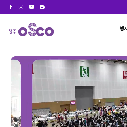
Skip
Facebook
Instagram
YouTube
Blogger
to
content
행