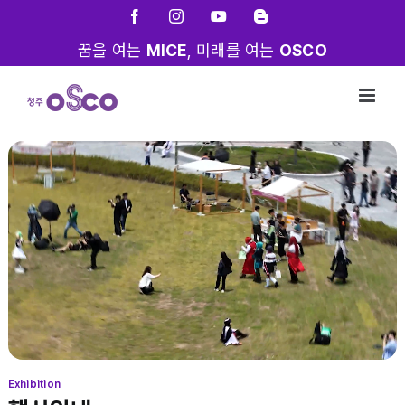
Skip
Facebook
Instagram
YouTube
Blogger
to
꿈을 여는
MICE
, 미래를 여는
OSCO
content
Exhibition