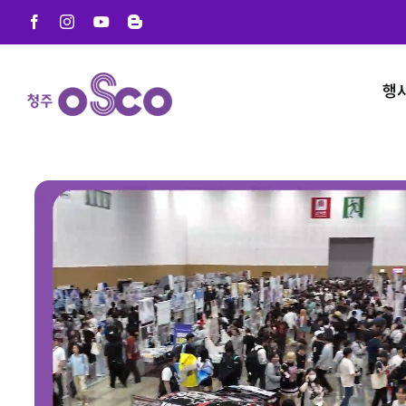
Skip
Facebook
Instagram
YouTube
Blogger
to
content
행