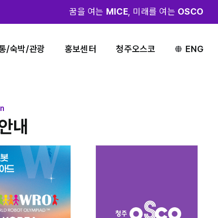
꿈을 여는
MICE
, 미래를 여는
OSCO
통/숙박/관광
홍보센터
청주오스코
ENG
on
안내