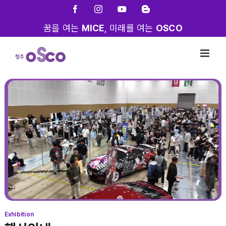
Skip
Facebook
Instagram
YouTube
Blogger
to
꿈을 여는
MICE
, 미래를 여는
OSCO
content
Exhibition