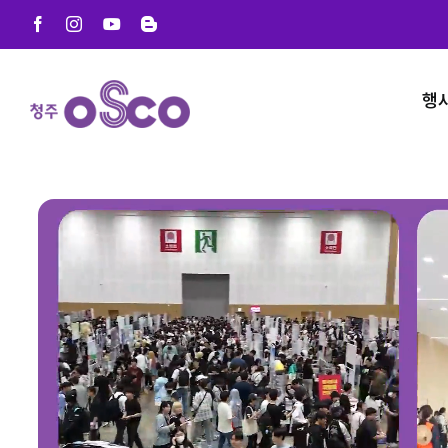
Skip
Facebook
Instagram
YouTube
Blogger
to
content
행