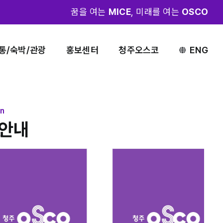
꿈을 여는
MICE
, 미래를 여는
OSCO
통/숙박/관광
홍보센터
청주오스코
ENG
on
안내