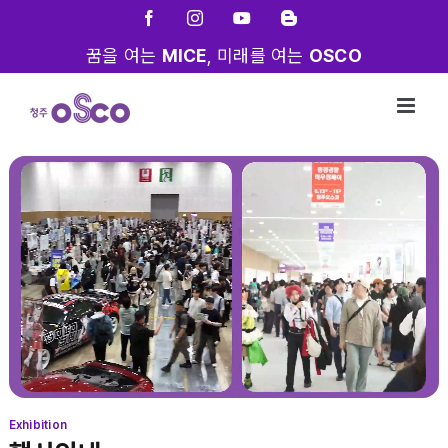
Skip
Facebook
Instagram
YouTube
Blogger
to
꿈을 여는
MICE
, 미래를 여는
OSCO
content
Exhibition